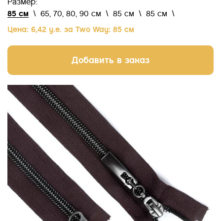
Размер:
85 см
\
65, 70, 80, 90 см
\
85 см
\
85 см
\
Цена: 6,42 у.е. за Two Way: 85 см
Добавить в заказ