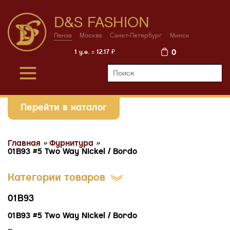
D&S FASHION
Пенза
Москва
Санкт-Петербург
Минск
0
1 у.е. = 12.17 ₽
Перейти в каталог
Главная
»
Фурнитура
»
01B93 #5 Two Way Nickel / Bordo
Категории товаров
01B93
01B93 #5 Two Way Nickel / Bordo